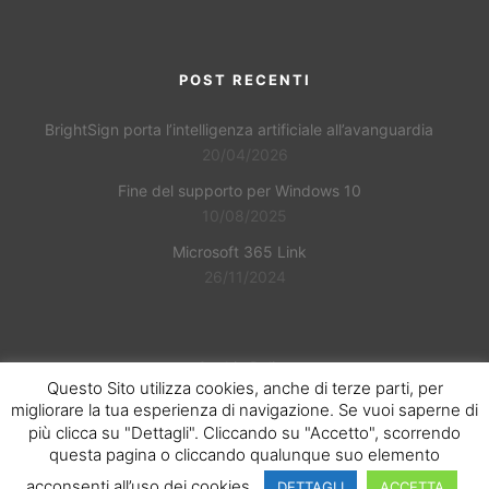
POST RECENTI
BrightSign porta l’intelligenza artificiale all’avanguardia
20/04/2026
Fine del supporto per Windows 10
10/08/2025
Microsoft 365 Link
26/11/2024
Cookie Policy
Questo Sito utilizza cookies, anche di terze parti, per
migliorare la tua esperienza di navigazione. Se vuoi saperne di
più clicca su "Dettagli". Cliccando su "Accetto", scorrendo
questa pagina o cliccando qualunque suo elemento
acconsenti all’uso dei cookies.
DETTAGLI
ACCETTA