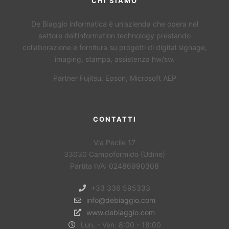
CHI SIAMO
De Biaggio informatica è un’azienda che opera nel
settore dell’information technology prestando
collaborazione e fornitura su progetti di digital signage,
imaging, stampa, assistenza hw/sw.
Partner Fujitsu, Epson, Microsoft AEP
CONTATTI
Via Pecile 17
33030 Campoformido (Udine)
Partita IVA: 02486990308
+33 336 595333
info@debiaggio.com
www.debiaggio.com
Lun. - Ven. 8:00 - 18:00